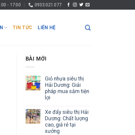
:00 - 17:00
0933.021.077
ỆN
TIN TỨC
LIÊN HỆ
BÀI MỚI
Giỏ nhựa siêu thị
Hải Dương: Giải
pháp mua sắm tiện
lợi
Xe đẩy siêu thị Hải
Dương: Chất lượng
cao, giá rẻ tại
xưởng